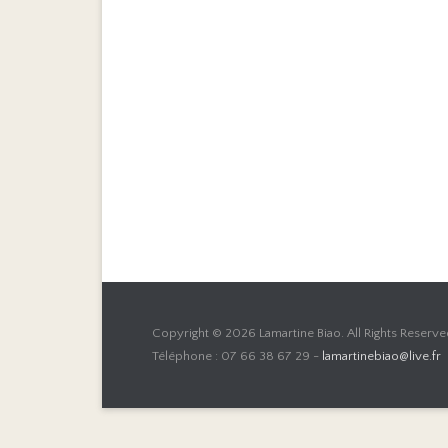
Copyright © 2026
Lamartine Biao
. All Rights Reserve
Téléphone : 07 66 38 67 29 -
lamartinebiao@live.fr