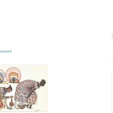
Oxumarê