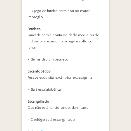
– O jogo de futebol terminou no maior
imbróglio.
Peteleco
Pancada com a ponta do dedo médio ou do
indicador apoiado no polegar e solto com
força.
– Ele me deu um peteleco.
Escalafobético
Pessoa esquisita, excêntrica, extravagante.
– Ela é escalafobética.
Escangalhado
Que não está funcionando; danificado.
– O relógio está escangalhado.