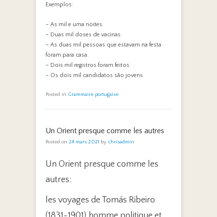
Exemplos:
– As mil e uma noites.
– Duas mil doses de vacinas.
– As duas mil pessoas que estavam na festa
foram para casa.
– Dois mil registros foram feitos.
– Os dois mil candidatos são jovens.
Posted in
Grammaire portugaise
Un Orient presque comme les autres
Posted on
24 mars 2021
by
chrisadmin
U
n Orient presque comme les
autres:
les voyages de Tomás Ribeiro
(1831-1901),
homme politique et