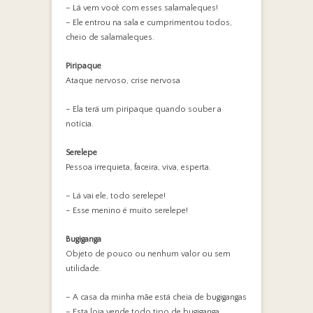
– Lá vem você com esses salamaleques!
– Ele entrou na sala e cumprimentou todos,
cheio de salamaleques.
Piripaque
Ataque nervoso, crise nervosa
– Ela terá um piripaque quando souber a
notícia.
Serelepe
Pessoa irrequieta, faceira, viva, esperta.
– Lá vai ele, todo serelepe!
– Esse menino é muito serelepe!
Bugiganga
Objeto de pouco ou nenhum valor ou sem
utilidade.
– A casa da minha mãe está cheia de bugigangas
– Esta loja vende todo tipo de bugiganga.