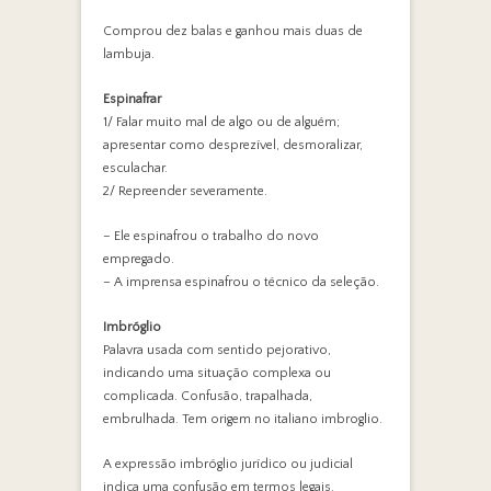
Comprou dez balas e ganhou mais duas de
lambuja.
Espinafrar
1/ Falar muito mal de algo ou de alguém;
apresentar como desprezível, desmoralizar,
esculachar.
2/ Repreender severamente.
– Ele espinafrou o trabalho do novo
empregado.
– A imprensa espinafrou o técnico da seleção.
Imbróglio
Palavra usada com sentido pejorativo,
indicando uma situação complexa ou
complicada. Confusão, trapalhada,
embrulhada. Tem origem no italiano imbroglio.
A expressão imbróglio jurídico ou judicial
indica uma confusão em termos legais.