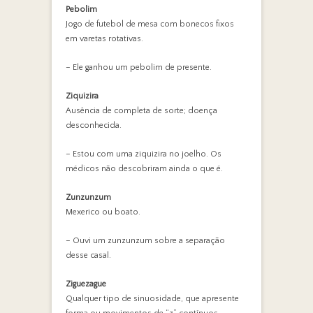
Pebolim
Jogo de futebol de mesa com bonecos fixos
em varetas rotativas.
– Ele ganhou um pebolim de presente.
Ziquizira
Ausência de completa de sorte; doença
desconhecida.
– Estou com uma ziquizira no joelho. Os
médicos não descobriram ainda o que é.
Zunzunzum
Mexerico ou boato.
– Ouvi um zunzunzum sobre a separação
desse casal.
Ziguezague
Qualquer tipo de sinuosidade, que apresente