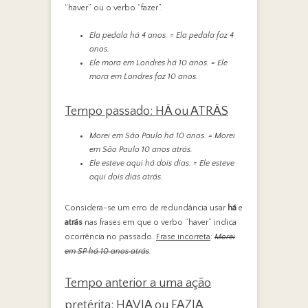
“haver” ou o verbo “fazer”.
Ela pedala há 4 anos. = Ela pedala faz 4
anos.
Ele mora em Londres há 10 anos. = Ele
mora em Londres faz 10 anos.
Tempo passado: HÁ ou ATRÁS
Morei em São Paulo há 10 anos. = Morei
em São Paulo 10 anos atrás.
Ele esteve aqui há dois dias. = Ele esteve
aqui dois dias atrás.
Considera-se um erro de redundância usar
há
e
atrás
nas frases em que o verbo “haver” indica
ocorrência no passado.
Frase incorreta
:
Morei
em SP há 10 anos atrás
.
Tempo anterior a uma ação
pretérita: HAVIA ou FAZIA