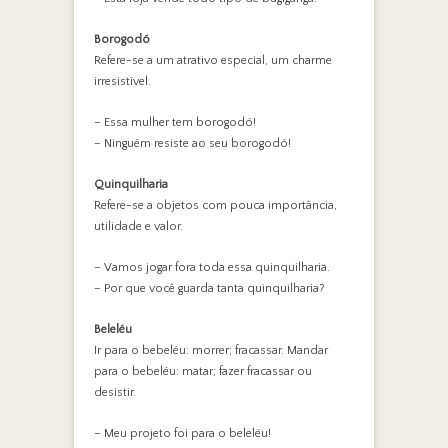
Borogodó
Refere-se a um atrativo especial, um charme
irresistível.
– Essa mulher tem borogodó!
– Ninguém resiste ao seu borogodó!
Quinquilharia
Refere-se a objetos com pouca importância,
utilidade e valor.
– Vamos jogar fora toda essa quinquilharia.
– Por que você guarda tanta quinquilharia?
Beleléu
Ir para o bebeléu: morrer; fracassar. Mandar
para o bebeléu: matar; fazer fracassar ou
desistir.
– Meu projeto foi para o beleléu!