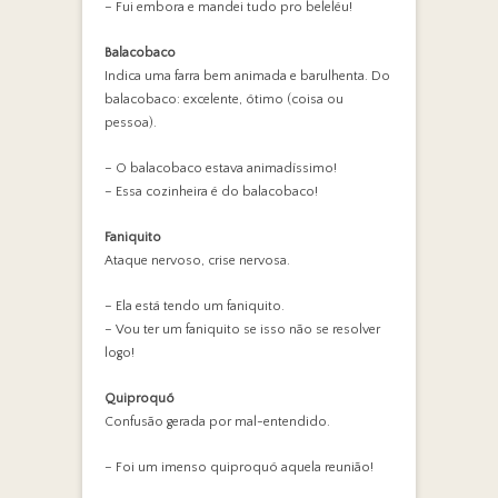
– Fui embora e mandei tudo pro beleléu!
Balacobaco
Indica uma farra bem animada e barulhenta. Do
balacobaco: excelente, ótimo (coisa ou
pessoa).
– O balacobaco estava animadíssimo!
– Essa cozinheira é do balacobaco!
Faniquito
Ataque nervoso, crise nervosa.
– Ela está tendo um faniquito.
– Vou ter um faniquito se isso não se resolver
logo!
Quiproquó
Confusão gerada por mal-entendido.
– Foi um imenso quiproquó aquela reunião!