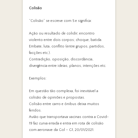
Colisão
“Colisão” se escreve com S e significa:
Ação ou resultado de colidir; encontro
violento entre dois corpos; choque; batida.
Embate, luta, conflito (entre grupos, partidos,
facções etc.).
Contradição, oposição, discordância,
divergência entre ideias, planos, intenções etc.
Exemplos:
Em questão tão complexa, foi inevitável a
colisão de opiniões e propostas.
Colisão entre carro e ônibus deixa muitos
feridos.
Avião que transportava vacinas contra a Covid-
19 faz curva errada e entra em rota de colisão
com aeronave da Gol – G1, 20/01/2021.