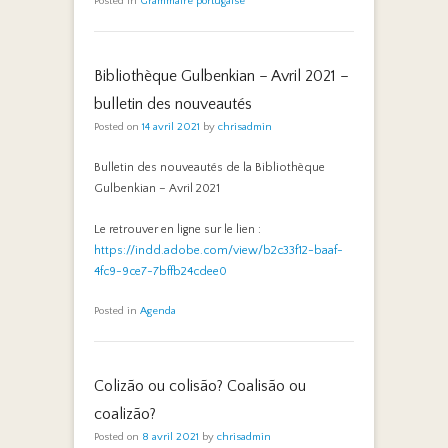
Posted in
Grammaire portugaise
Bibliothèque Gulbenkian – Avril 2021 –
bulletin des nouveautés
Posted on
14 avril 2021
by
chrisadmin
Bulletin des nouveautés de la Bibliothèque
Gulbenkian – Avril 2021
Le retrouver en ligne sur le lien :
https://indd.adobe.com/view/b2c33f12-baaf-
4fc9-9ce7-7bffb24cdee0
Posted in
Agenda
Colizão ou colisão? Coalisão ou
coalizão?
Posted on
8 avril 2021
by
chrisadmin