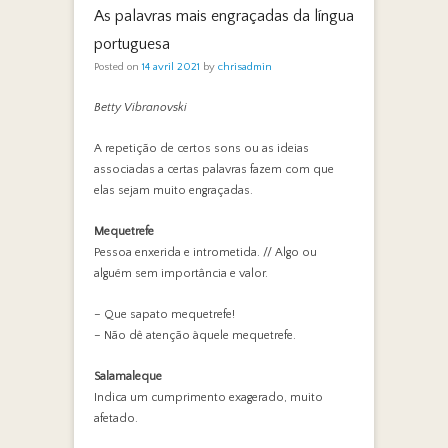
As palavras mais engraçadas da língua
portuguesa
Posted on
14 avril 2021
by
chrisadmin
Betty Vibranovski
A repetição de certos sons ou as ideias
associadas a certas palavras fazem com que
elas sejam muito engraçadas.
Mequetrefe
Pessoa enxerida e intrometida. // Algo ou
alguém sem importância e valor.
– Que sapato mequetrefe!
– Não dê atenção àquele mequetrefe.
Salamaleque
Indica um cumprimento exagerado, muito
afetado.