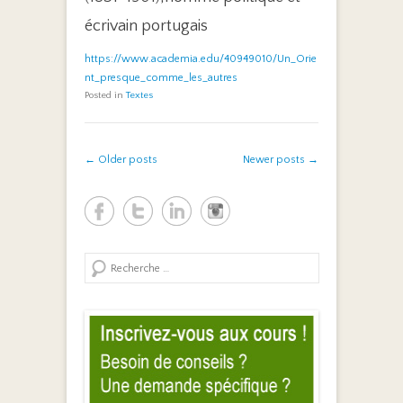
écrivain portugais
https://www.academia.edu/40949010/Un_Orie
nt_presque_comme_les_autres
Posted in
Textes
Post navigation
←
Older posts
Newer posts
→
Search