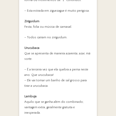
forma ou movimentos de “z” contínuos.
– Esta estrada em ziguezague é muito perigosa.
Ziriguidum
Festa, folia ou música de carnaval.
– Todos caíram no ziriguidum.
Urucubaca
Que se apresenta de maneira azarenta; azar, má
sorte.
– É a terceira vez que ela quebra a perna neste
ano. Que urucubaca!
– Ele vai tomar um banho de sal grosso para
tirar a urucubaca.
Lambuja
Aquilo que se ganha além do combinado;
vantagem extra, geralmente gratuita e
inesperada.