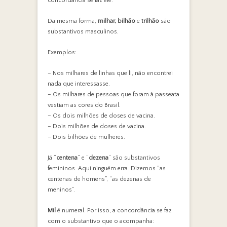
concordância se faz ele.
Da mesma forma,
milhar, bilhão
e
trilhão
são
substantivos masculinos.
Exemplos:
– Nos milhares de linhas que li, não encontrei
nada que interessasse.
– Os milhares de pessoas que foram à passeata
vestiam as cores do Brasil.
– Os dois milhões de doses de vacina.
– Dois milhões de doses de vacina.
– Dois bilhões de mulheres.
Já “
centena
” e “
dezena
“ são substantivos
femininos. Aqui ninguém erra. Dizemos “as
centenas de homens”, “as dezenas de
meninos”.
Mil
é numeral. Por isso, a concordância se faz
com o substantivo que o acompanha: