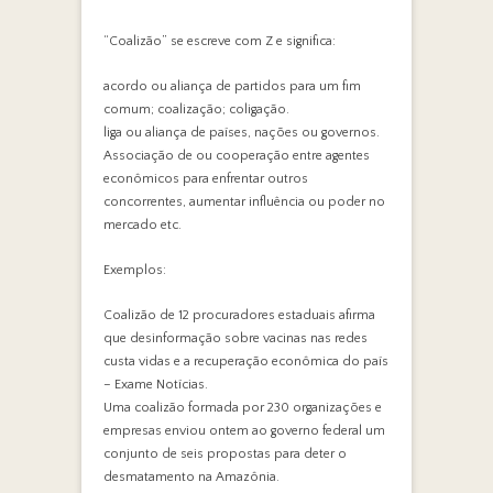
“Coalizão” se escreve com Z e significa:
acordo ou aliança de partidos para um fim
comum; coalização; coligação.
liga ou aliança de países, nações ou governos.
Associação de ou cooperação entre agentes
econômicos para enfrentar outros
concorrentes, aumentar influência ou poder no
mercado etc.
Exemplos:
Coalizão de 12 procuradores estaduais afirma
que desinformação sobre vacinas nas redes
custa vidas e a recuperação econômica do país
– Exame Notícias.
Uma coalizão formada por 230 organizações e
empresas enviou ontem ao governo federal um
conjunto de seis propostas para deter o
desmatamento na Amazônia.