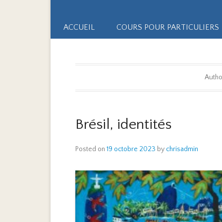
Primary Menu
Skip to content
ACCUEIL
COURS POUR PARTICULIERS
Autho
Brésil, identités
Posted on
19 octobre 2023
by
chrisadmin