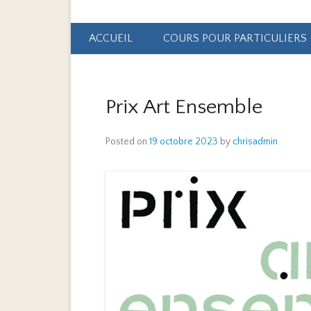
Primary Menu
Skip to content
ACCUEIL
COURS POUR PARTICULIERS
Prix Art Ensemble
Posted on
19 octobre 2023
by
chrisadmin