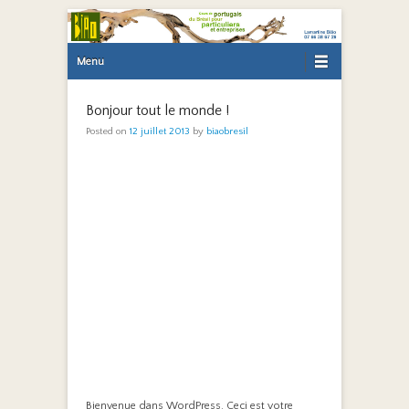
Primary Menu
Skip to content
Menu
Bonjour tout le monde !
Posted on
12 juillet 2013
by
biaobresil
Bienvenue dans WordPress. Ceci est votre