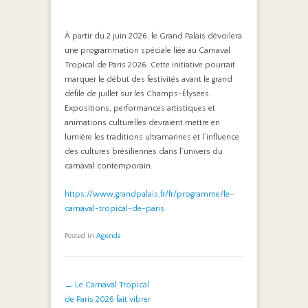
À partir du 2 juin 2026, le Grand Palais dévoilera
une programmation spéciale liée au Carnaval
Tropical de Paris 2026. Cette initiative pourrait
marquer le début des festivités avant le grand
défilé de juillet sur les Champs-Élysées.
Expositions, performances artistiques et
animations culturelles devraient mettre en
lumière les traditions ultramarines et l’influence
des cultures brésiliennes dans l’univers du
carnaval contemporain.
https://www.grandpalais.fr/fr/programme/le-
carnaval-tropical-de-paris
Posted in
Agenda
Post navigation
←
Le Carnaval Tropical
de Paris 2026 fait vibrer