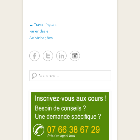
Post navigation
←
Trava-línguas,
Parlendas e
Adivinhações
Search