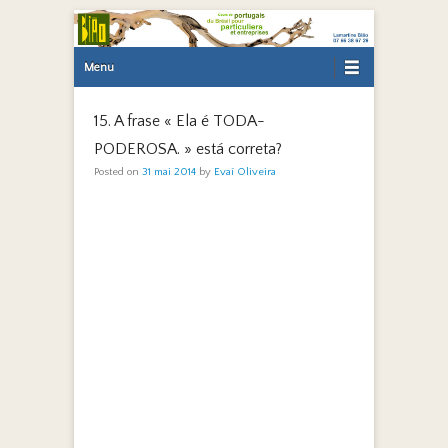
Primary Menu
Skip to content
Menu
15. A frase « Ela é TODA-
PODEROSA. » está correta?
Posted on
31 mai 2014
by
Evaí Oliveira