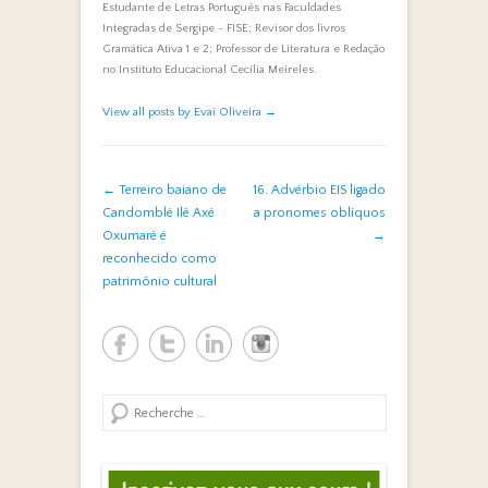
Estudante de Letras Português nas Faculdades
Integradas de Sergipe - FISE; Revisor dos livros
Gramática Ativa 1 e 2; Professor de Literatura e Redação
no Instituto Educacional Cecília Meireles.
View all posts by Evaí Oliveira
→
Post navigation
←
Terreiro baiano de
16. Advérbio EIS ligado
Candomblé Ilê Axé
a pronomes oblíquos
Oxumaré é
→
reconhecido como
patrimônio cultural
Search