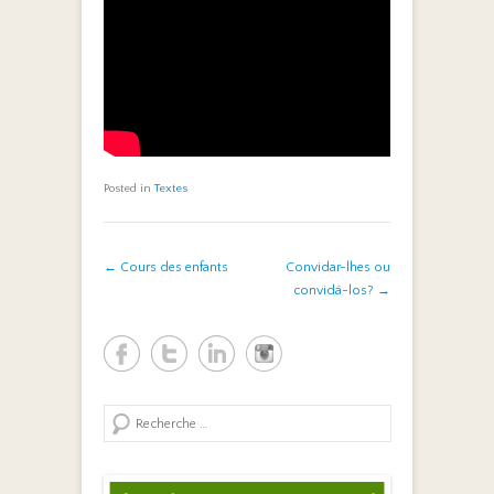
Posted in
Textes
Post navigation
←
Cours des enfants
Convidar-lhes ou
convidá-los?
→
Search