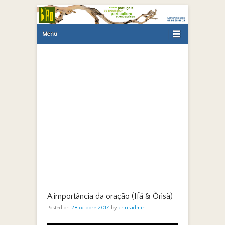
Primary Menu
Skip to content
Menu
A importância da oração (Ifá & Òrìsà)
Posted on
28 octobre 2017
by
chrisadmin