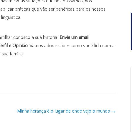
 pelas mesmas situações que nós passamos, nos
plicar práticas que vão ser benéficas para os nossos
linguística.
tilhar conosco a sua história!
Envie um email
rfil e Opinião
. Vamos adorar saber como você lida com a
 sua família.
Minha herança é o lugar de onde vejo o mundo
→