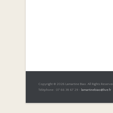
Copyright © 2026
Lamartine Biao
. All Rights Reserve
Téléphone : 07 66 38 67 29 -
lamartinebiao@live.fr