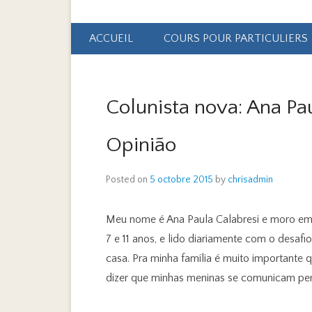
Primary Menu
Skip to content
ACCUEIL
COURS POUR PARTICULIERS
Colunista nova: Ana Pau
Opinião
Posted on
5 octobre 2015
by
chrisadmin
Meu nome é Ana Paula Calabresi e moro em 
7 e 11 anos, e lido diariamente com o desafio
casa. Pra minha família é muito importante
dizer que minhas meninas se comunicam perf