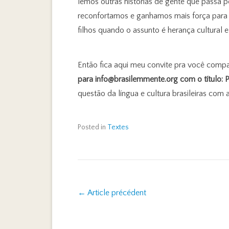
lemos outras histórias de gente que passa
reconfortamos e ganhamos mais força para a
filhos quando o assunto é herança cultural e 
Então fica aqui meu convite pra você compar
para info@brasilemmente.org com o título: Pe
questão da língua e cultura brasileiras com a
Posted in
Textes
Post navigation
←
Article précédent