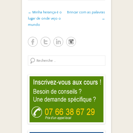
Post navigation
←
Minha herança é o
Brincar com as palavras
lugar de onde vejo o
→
mundo
Search