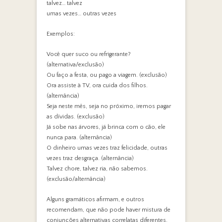
talvez… talvez
umas vezes… outras vezes
Exemplos:
Você quer suco ou refrigerante?
(alternativa/exclusão)
Ou faço a festa, ou pago a viagem. (exclusão)
Ora assiste à TV, ora cuida dos filhos.
(alternância)
Seja neste mês, seja no próximo, iremos pagar
as dívidas. (exclusão)
Já sobe nas árvores, já brinca com o cão, ele
nunca para. (alternância)
O dinheiro umas vezes traz felicidade, outras
vezes traz desgraça. (alternância)
Talvez chore, talvez ria, não sabemos.
(exclusão/alternância)
Alguns gramáticos afirmam, e outros
recomendam, que não pode haver mistura de
conjunções alternativas correlatas diferentes,