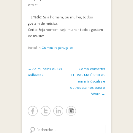
isto é:
Errado:
Seja homem, ou mulher, todos
gostam de música.
Certo: Seja homem, seja mulher, todos gostam
de música.
Posted in
Grammaire portugaise
Post navigation
←
As milhares ou Os
Como converter
milhares?
LETRAS MAIÚSCULAS
em minúsculas e
outros atalhos para o
Word
→
Search