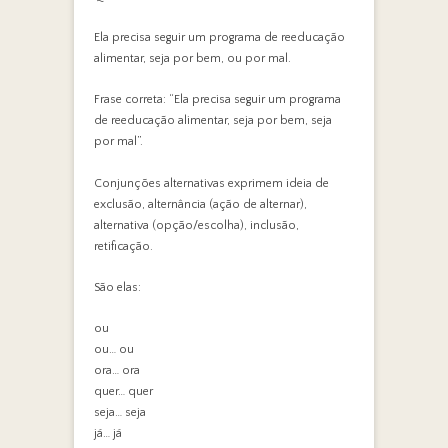
Ela precisa seguir um programa de reeducação
alimentar, seja por bem, ou por mal.
Frase correta: “Ela precisa seguir um programa
de reeducação alimentar, seja por bem, seja
por mal”.
Conjunções alternativas exprimem ideia de
exclusão, alternância (ação de alternar),
alternativa (opção/escolha), inclusão,
retificação.
São elas:
ou
ou… ou
ora… ora
quer… quer
seja… seja
já… já