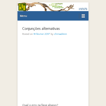
Primary Menu
Skip to content
Menu
Conjunções alternativas
Posted on
14 février 2017
by
chrisadmin
Qual o erro na frase abaixo?