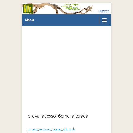
Primary Menu
Skip to content
Menu
prova_acesso_6eme_alterada
prova_acesso_6eme_alterada