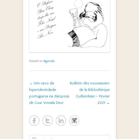
Posted in
Agenda
Post navigation
←
Um caso da
Bulletin des nouveautés
hiperidentidade
de la Bibliothèque
portuguesa na diáspora
Gulbenkian – Février
de Goa: Vimala Devi
2021
→
Search