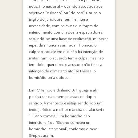
“homicídio” – infelizmente tão repetida no
noticiário nacional – quando associada aos
adjetivos “culposo” ou “doloso”. Usa-se o
jargão do juridiquês, sem nenhuma
necessidade, com palavras que fogem do
entendimento comum dos telespectadores,
seguindo-se uma frase de explicação, mil vezes
repetida e nunca assimilada: “Homicídio
culposo, aquele em que não há intenção de
matar”. Sim, o acusado tem a culpa, mas não
tem dolo, quer dizer, o acusado não tinha a
intenção de cometer o ato; se tivesse, o
homicídio seria doloso.
Em TV, tempo é dinheiro. A linguagem ali
precisa ser clara, sem palavras de duplo
sentido. A menos que esteja sendo lido um
texto jurídico, a melhor maneira de falar seria
“Fulano cometeu um homicídio não
intencional” ou “Sicrano cometeu um
homicídio intencional”, conforme o caso.
Simples assim.