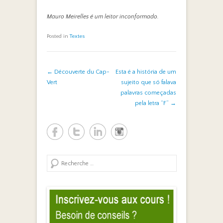
Mauro Meirelles é um leitor inconformado.
Posted in
Textes
Post navigation
←
Découverte du Cap-
Esta é a história de um
Vert
sujeito que só falava
palavras começadas
pela letra “F”
→
Search