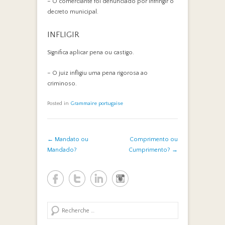
– O comerciante foi denunciado por infringir o
decreto municipal.
INFLIGIR
Significa aplicar pena ou castigo.
– O juiz infligiu uma pena rigorosa ao
criminoso.
Posted in
Grammaire portugaise
Post navigation
←
Mandato ou
Comprimento ou
Mandado?
Cumprimento?
→
Search