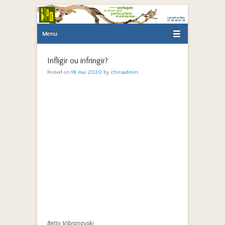
Primary Menu
Skip to content
Menu
Infligir ou infringir?
Posted on
18 mai 2020
by
chrisadmin
Betty Vibranovski