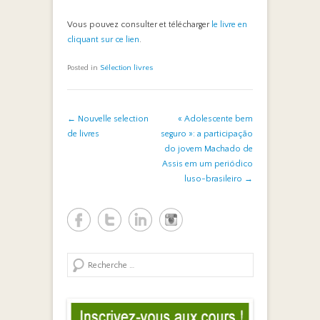
Vous pouvez consulter et télécharger
le livre en
cliquant sur ce lien
.
Posted in
Sélection livres
Post navigation
←
Nouvelle selection
« Adolescente bem
de livres
seguro »: a participação
do jovem Machado de
Assis em um periódico
luso-brasileiro
→
Search