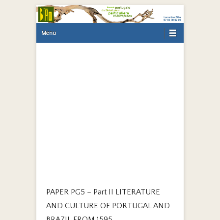
Primary Menu
Skip to content
Menu
PAPER PG5 – Part II LITERATURE
AND CULTURE OF PORTUGAL AND
BRAZIL FROM 1595