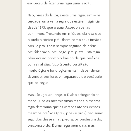
esqueceu de fazer uma regra para isso?”.
Não, prezado leitor, existe uma regra, sim — na
verdade, uma velha regra que está em vigência
desde 1943, que o atual Acordo apenas
confirmou. Trocando em miúdos, ela reza que
o prefixo tônico pré- (bem como seus irmãos
pós- e pró-) será sempre seguido de hífen:
pré-fabricado, pré-pago, pré-pizza. Esta regra
obedece ao princípio básico de que prefixos
com sinal diacrítico (acento ou til) são
morfológica e fonologicamente independente,
devendo, por isso, vir separados do vocábulo
que os segue.
Mas… (ouço, ao longe, o Diabo esfregando as
mãos…), pelas mesmíssimas razões, a mesma
regra determina que as versões átonas desses
mesmos prefixos (pre-, pos- e pro-) não serão
seguidos desse sinal: predispor, predestinado,
preconcebido. É uma regra bem clara, mas,