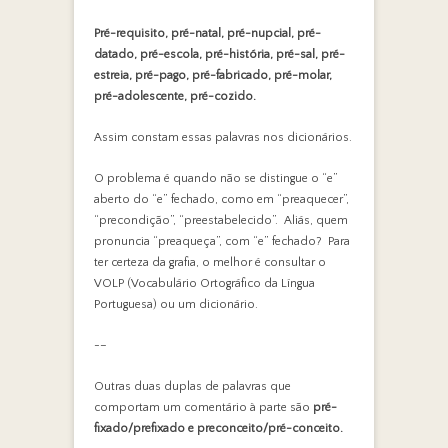
Pré-requisito, pré-natal, pré-nupcial, pré-
datado, pré-escola, pré-história, pré-sal, pré-
estreia, pré-pago, pré-fabricado, pré-molar,
pré-adolescente, pré-cozido.
Assim constam essas palavras nos dicionários.
O problema é quando não se distingue o “e”
aberto do “e” fechado, como em “preaquecer”,
“precondição”, “preestabelecido”. Aliás, quem
pronuncia “preaqueça”, com “e” fechado? Para
ter certeza da grafia, o melhor é consultar o
VOLP (Vocabulário Ortográfico da Língua
Portuguesa) ou um dicionário.
-–
Outras duas duplas de palavras que
comportam um comentário à parte são
pré-
fixado/prefixado e preconceito/pré-conceito.