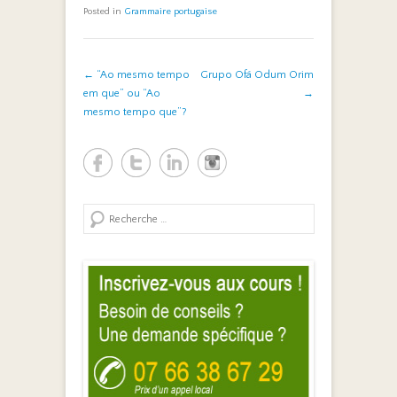
Posted in
Grammaire portugaise
Post navigation
←
“Ao mesmo tempo
Grupo Ofá Odum Orim
em que” ou “Ao
→
mesmo tempo que”?
Search