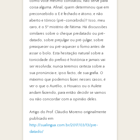
como você mesmo constatou, não serve para
coisa alguma. Afinal, quem determinou que em
preconcebido o E é fechado e átono, e não
aberto e tônico (pré–concebido)? Isso, meu
caro, é o 5º mistério de Fátima. Há discussões
similares sobre o cheque predatado ou pré-
datado, sobre prejulgar ou pré-julgar, sobre
preaquecer ou pré-aquecer o forno antes de
assar o bolo. Esta hesitação natural sobre a
tonicidade do prefixo é histórica e jamais vai
ser resolvida; nunca teremos certeza sobre a
sua pronúncia e, ipso facto, de sua grafia. O
máximo que podemos fazer, nesses casos, é
ver o que o Aurélio, o Houaiss ou o Aulete
andam fazendo, para então decidir se vamos
ou não concordar com a opinião deles.
Artigo do Prof. Cláudio Moreno originalmente
publicado em
http://sualingua.com.br/2017/03/13/pre-
datado/