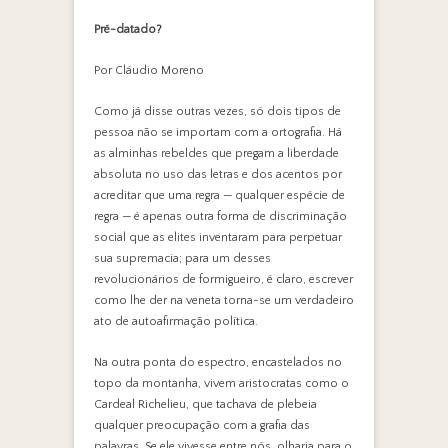
Pré-datado?
Por Cláudio Moreno
Como já disse outras vezes, só dois tipos de
pessoa não se importam com a ortografia. Há
as alminhas rebeldes que pregam a liberdade
absoluta no uso das letras e dos acentos por
acreditar que uma regra — qualquer espécie de
regra — é apenas outra forma de discriminação
social que as elites inventaram para perpetuar
sua supremacia; para um desses
revolucionários de formigueiro, é claro, escrever
como lhe der na veneta torna-se um verdadeiro
ato de autoafirmação política.
Na outra ponta do espectro, encastelados no
topo da montanha, vivem aristocratas como o
Cardeal Richelieu, que tachava de plebeia
qualquer preocupação com a grafia das
palavras. Se ele vivesse entre nós, olharia para o