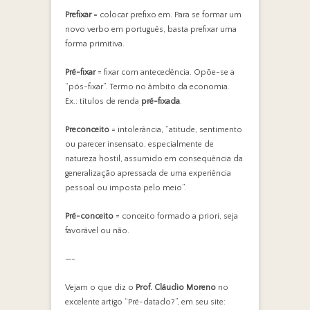
Prefixar
= colocar prefixo em. Para se formar um
novo verbo em português, basta prefixar uma
forma primitiva.
Pré-fixar
= fixar com antecedência. Opõe-se a
“pós-fixar”. Termo no âmbito da economia.
Ex.: títulos de renda
pré-fixada
.
Preconceito
= intolerância, “atitude, sentimento
ou parecer insensato, especialmente de
natureza hostil, assumido em consequência da
generalização apressada de uma experiência
pessoal ou imposta pelo meio”.
Pré-conceito
= conceito formado a priori, seja
favorável ou não.
—-
Vejam o que diz o
Prof. Cláudio Moreno
no
excelente artigo “Pré-datado?”, em seu site: