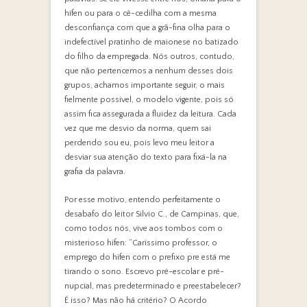
hífen ou para o cê-cedilha com a mesma
desconfiança com que a grã-fina olha para o
indefectível pratinho de maionese no batizado
do filho da empregada. Nós outros, contudo,
que não pertencemos a nenhum desses dois
grupos, achamos importante seguir, o mais
fielmente possível, o modelo vigente, pois só
assim fica assegurada a fluidez da leitura. Cada
vez que me desvio da norma, quem sai
perdendo sou eu, pois levo meu leitor a
desviar sua atenção do texto para fixá-la na
grafia da palavra.
Por esse motivo, entendo perfeitamente o
desabafo do leitor Silvio C., de Campinas, que,
como todos nós, vive aos tombos com o
misterioso hífen: “Caríssimo professor, o
emprego do hífen com o prefixo pre está me
tirando o sono. Escrevo pré-escolar e pré-
nupcial, mas predeterminado e preestabelecer?
É isso? Mas não há critério? O Acordo