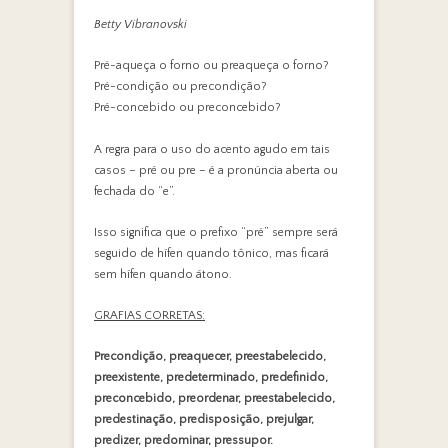
Betty Vibranovski
Pré-aqueça o forno ou preaqueça o forno?
Pré-condição ou precondição?
Pré-concebido ou preconcebido?
A regra para o uso do acento agudo em tais
casos – pré ou pre – é a pronúncia aberta ou
fechada do “e”.
Isso significa que o prefixo “pré” sempre será
seguido de hífen quando tônico, mas ficará
sem hífen quando átono.
GRAFIAS CORRETAS:
Precondição, preaquecer, preestabelecido,
preexistente, predeterminado, predefinido,
preconcebido, preordenar, preestabelecido,
predestinação, predisposição, prejulgar,
predizer, predominar, pressupor.