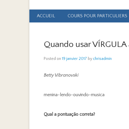
Primary Menu
Skip to content
ACCUEIL
COURS POUR PARTICULIERS
Quando usar VÍRGULA
Posted on
19 janvier 2017
by
chrisadmin
Betty Vibranovski
menina-lendo-ouvindo-musica
Qual a pontuação correta?