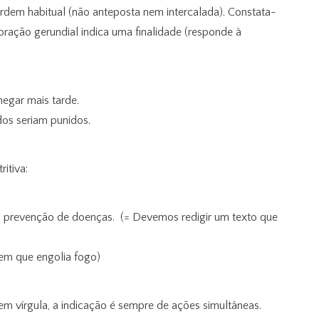
ordem habitual (não anteposta nem intercalada). Constata-
ração gerundial indica uma finalidade (responde à
hegar mais tarde.
dos seriam punidos.
itiva:
a prevenção de doenças. (= Devemos redigir um texto que
em que engolia fogo)
em vírgula, a indicação é sempre de ações simultâneas.